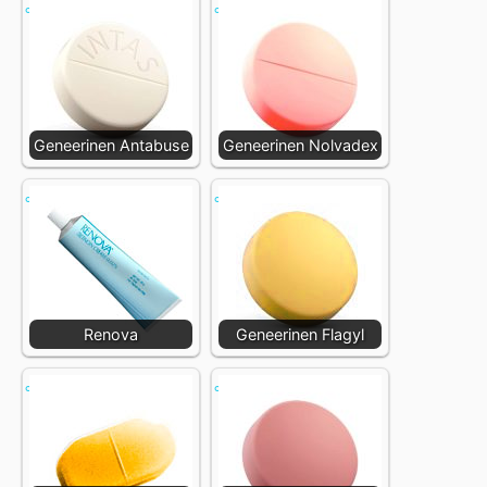
Geneerinen Antabuse
Geneerinen Nolvadex
Renova
Geneerinen Flagyl