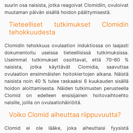
suurin osa naisista, jotka reagoivat Clomidiin, ovuloivat
muutaman päivän sisällä hoidon päättymisestä.
Tieteelliset tutkimukset Clomidin
tehokkuudesta
Clomidin tehokkuus ovulaation induktiossa on laajasti
dokumentoitu useissa tieteellisissä tutkimuksissa.
Useimmat tutkimukset osoittavat, että 70–80 %
naisista, jotka käyttävät Clomidia, saavuttaa
ovulaation ensimmäisten hoitokiertojen aikana. Näistä
naisista noin 40 % tulee raskaaksi 6 kuukauden sisällä
hoidon aloittamisesta. Näiden tutkimusten perusteella
Clomid on edelleen ensisijainen hoitovaihtoehto
naisille, joilla on ovulaatiohäiriöitä.
Voiko Clomid aiheuttaa riippuvuutta?
Clomid ei ole lääke, joka aiheuttaisi fyysistä