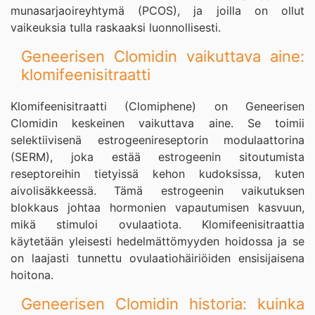
munasarjaoireyhtymä (PCOS), ja joilla on ollut
vaikeuksia tulla raskaaksi luonnollisesti.
Geneerisen Clomidin vaikuttava aine:
klomifeenisitraatti
Klomifeenisitraatti (Clomiphene) on Geneerisen
Clomidin keskeinen vaikuttava aine. Se toimii
selektiivisenä estrogeenireseptorin modulaattorina
(SERM), joka estää estrogeenin sitoutumista
reseptoreihin tietyissä kehon kudoksissa, kuten
aivolisäkkeessä. Tämä estrogeenin vaikutuksen
blokkaus johtaa hormonien vapautumisen kasvuun,
mikä stimuloi ovulaatiota. Klomifeenisitraattia
käytetään yleisesti hedelmättömyyden hoidossa ja se
on laajasti tunnettu ovulaatiohäiriöiden ensisijaisena
hoitona.
Geneerisen Clomidin historia: kuinka