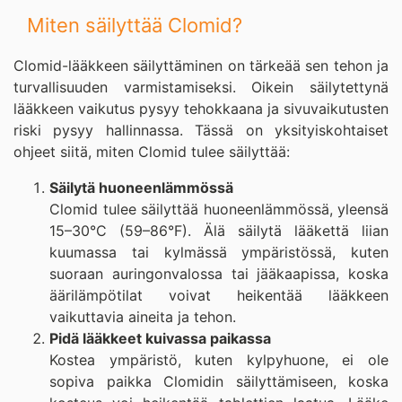
Miten säilyttää Clomid?
Clomid-lääkkeen säilyttäminen on tärkeää sen tehon ja
turvallisuuden varmistamiseksi. Oikein säilytettynä
lääkkeen vaikutus pysyy tehokkaana ja sivuvaikutusten
riski pysyy hallinnassa. Tässä on yksityiskohtaiset
ohjeet siitä, miten Clomid tulee säilyttää:
Säilytä huoneenlämmössä
Clomid tulee säilyttää huoneenlämmössä, yleensä
15–30°C (59–86°F). Älä säilytä lääkettä liian
kuumassa tai kylmässä ympäristössä, kuten
suoraan auringonvalossa tai jääkaapissa, koska
äärilämpötilat voivat heikentää lääkkeen
vaikuttavia aineita ja tehon.
Pidä lääkkeet kuivassa paikassa
Kostea ympäristö, kuten kylpyhuone, ei ole
sopiva paikka Clomidin säilyttämiseen, koska