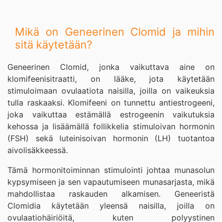
Mikä on Geneerinen Clomid ja mihin
sitä käytetään?
Geneerinen Clomid, jonka vaikuttava aine on
klomifeenisitraatti, on lääke, jota käytetään
stimuloimaan ovulaatiota naisilla, joilla on vaikeuksia
tulla raskaaksi. Klomifeeni on tunnettu antiestrogeeni,
joka vaikuttaa estämällä estrogeenin vaikutuksia
kehossa ja lisäämällä follikkelia stimuloivan hormonin
(FSH) sekä luteinisoivan hormonin (LH) tuotantoa
aivolisäkkeessä.
Tämä hormonitoiminnan stimulointi johtaa munasolun
kypsymiseen ja sen vapautumiseen munasarjasta, mikä
mahdollistaa raskauden alkamisen. Geneeristä
Clomidia käytetään yleensä naisilla, joilla on
ovulaatiohäiriöitä, kuten polyystinen