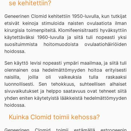
se kehitettiin?
Geneerinen Clomid kehitettiin 1950-luvulla, kun tutkijat
etsivät keinoja stimuloida naisten ovulaatiota ilman
kirurgisia toimenpiteitä. Klomifeenisitraatti hyväksyttiin
käytettäväksi 1960-luvulla ja siitä tuli nopeasti yksi
suosituimmista hoitomuodoista ovulaatiohäiriöiden
hoidossa.
Sen käyttö levisi nopeasti ympäri maailmaa, ja siitä tuli
olennainen osa hedelmättömyyden hoitoa erityisesti
naisilla, joilla oli vaikeuksia tulla raskaaksi
luonnollisesti. Sen tehokkuus, suhteellisen alhaiset
sivuvaikutukset ja helppo saatavuus ovat tehneet siitä
yhden eniten käytetyistä lääkkeistä hedelmättömyyden
hoidossa.
Kuinka Clomid toimii kehossa?
Geneerinen Clomid toimii estämällä estrogeenin