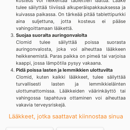
kosteus voi heikentää tablettien laatua. Lääke
tulee säilyttää tiiviissä alkuperäispakkauksessa ja
kuivassa paikassa. On tärkeää pitää tablettipurkki
aina suljettuna, jotta kosteus ei pääse
vahingoittamaan lääkettä.
Suojaa suoralta auringonvalolta
Clomid tulee säilyttää poissa suorasta
auringonvalosta, joka voi aiheuttaa lääkkeen
heikkenemistä. Paras paikka on pimeä tai varjoisa
kaappi, jossa lämpötila pysyy vakaana.
Pidä poissa lasten ja lemmikkien ulottuvilta
Clomid, kuten kaikki lääkkeet, tulee säilyttää
turvallisesti lasten ja lemmikkieläinten
ulottumattomissa. Lääkkeiden väärinkäyttö tai
vahingossa tapahtuva ottaminen voi aiheuttaa
vakavia terveysriskejä.
Lääkkeet, jotka saattavat kiinnostaa sinua