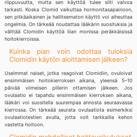
riippuvuutta, mutta sen käyttöä tulee silti valvoa
tarkasti. Koska Clomid vaikuttaa hormonitasapainoon,
sen pitkäaikainen ja hallitsematon käyttö voi aiheuttaa
ongelmia. On tärkeää noudattaa lääkärin suosituksia ja
välttää Clomidin käyttöä liian monissa peräkkäisissä
hoitokierroissa.
Kuinka pian voin odottaa tuloksia
Clomidin käytön aloittamisen jälkeen?
Useimmat naiset, jotka reagoivat Clomidiin, ovuloivat
ensimmäisen hoitokierroksen aikana, yleensä 5–10
päivää viimeisen pillerin ottamisen jälkeen. Jos
ovulaatio ei tapahdu ensimmäisen kierroksen aikana,
lääkäri voi suositella suurempaa annosta seuraavassa
kierrossa. On tärkeää seurata ovulaatiota esimerkiksi
ovulaatiotestien avulla, jotta voit tarkkailla kehon
vastetta hoitoon.