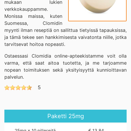
mukaan lukien
verkkokauppamme.
Monissa maissa, kuten
Suomessa, Clomidin
myynti ilman reseptiä on sallittua tietyissä tapauksissa,
ja tämä tekee sen hankkimisesta vaivatonta niille, jotka
tarvitsevat hoitoa nopeasti.
Ostaessasi Clomidia online-apteekistamme voit olla
varma, että saat aitoa tuotetta, ja me tarjoamme
nopean toimituksen sekä yksityisyyttä kunnioittavan
palvelun.
5
Paketti
25mg
25mg × 10 pillereitä
€ 13.84