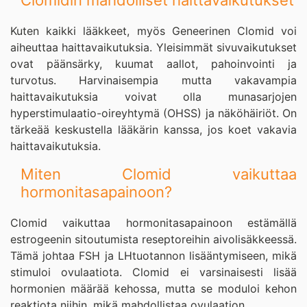
Clomidin mahdolliset haittavaikutukset
Kuten kaikki lääkkeet, myös Geneerinen Clomid voi
aiheuttaa haittavaikutuksia. Yleisimmät sivuvaikutukset
ovat päänsärky, kuumat aallot, pahoinvointi ja
turvotus. Harvinaisempia mutta vakavampia
haittavaikutuksia voivat olla munasarjojen
hyperstimulaatio-oireyhtymä (OHSS) ja näköhäiriöt. On
tärkeää keskustella lääkärin kanssa, jos koet vakavia
haittavaikutuksia.
Miten Clomid vaikuttaa
hormonitasapainoon?
Clomid vaikuttaa hormonitasapainoon estämällä
estrogeenin sitoutumista reseptoreihin aivolisäkkeessä.
Tämä johtaa FSH ja LHtuotannon lisääntymiseen, mikä
stimuloi ovulaatiota. Clomid ei varsinaisesti lisää
hormonien määrää kehossa, mutta se moduloi kehon
reaktiota niihin, mikä mahdollistaa ovulaation.