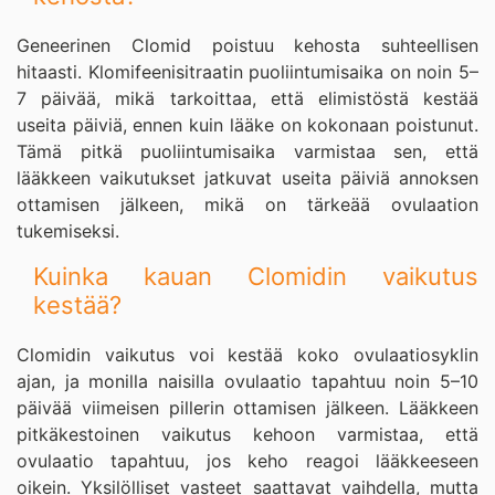
Geneerinen Clomid poistuu kehosta suhteellisen
hitaasti. Klomifeenisitraatin puoliintumisaika on noin 5–
7 päivää, mikä tarkoittaa, että elimistöstä kestää
useita päiviä, ennen kuin lääke on kokonaan poistunut.
Tämä pitkä puoliintumisaika varmistaa sen, että
lääkkeen vaikutukset jatkuvat useita päiviä annoksen
ottamisen jälkeen, mikä on tärkeää ovulaation
tukemiseksi.
Kuinka kauan Clomidin vaikutus
kestää?
Clomidin vaikutus voi kestää koko ovulaatiosyklin
ajan, ja monilla naisilla ovulaatio tapahtuu noin 5–10
päivää viimeisen pillerin ottamisen jälkeen. Lääkkeen
pitkäkestoinen vaikutus kehoon varmistaa, että
ovulaatio tapahtuu, jos keho reagoi lääkkeeseen
oikein. Yksilölliset vasteet saattavat vaihdella, mutta