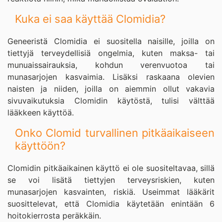
Kuka ei saa käyttää Clomidia?
Geneeristä Clomidia ei suositella naisille, joilla on
tiettyjä terveydellisiä ongelmia, kuten maksa- tai
munuaissairauksia, kohdun verenvuotoa tai
munasarjojen kasvaimia. Lisäksi raskaana olevien
naisten ja niiden, joilla on aiemmin ollut vakavia
sivuvaikutuksia Clomidin käytöstä, tulisi välttää
lääkkeen käyttöä.
Onko Clomid turvallinen pitkäaikaiseen
käyttöön?
Clomidin pitkäaikainen käyttö ei ole suositeltavaa, sillä
se voi lisätä tiettyjen terveysriskien, kuten
munasarjojen kasvainten, riskiä. Useimmat lääkärit
suosittelevat, että Clomidia käytetään enintään 6
hoitokierrosta peräkkäin.