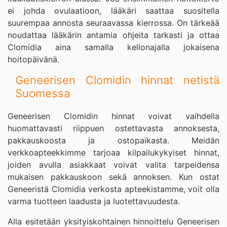
ei johda ovulaatioon, lääkäri saattaa suositella
suurempaa annosta seuraavassa kierrossa. On tärkeää
noudattaa lääkärin antamia ohjeita tarkasti ja ottaa
Clomidia aina samalla kellonajalla jokaisena
hoitopäivänä.
Geneerisen Clomidin hinnat netistä
Suomessa
Geneerisen Clomidin hinnat voivat vaihdella
huomattavasti riippuen ostettavasta annoksesta,
pakkauskoosta ja ostopaikasta. Meidän
verkkoapteekkimme tarjoaa kilpailukykyiset hinnat,
joiden avulla asiakkaat voivat valita tarpeidensa
mukaisen pakkauskoon sekä annoksen. Kun ostat
Geneeristä Clomidia verkosta apteekistamme, voit olla
varma tuotteen laadusta ja luotettavuudesta.
Alla esitetään yksityiskohtainen hinnoittelu Geneerisen