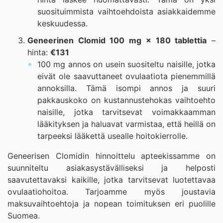
suosituimmista vaihtoehdoista asiakkaidemme
keskuudessa.
Geneerinen Clomid 100 mg × 180 tablettia
–
hinta:
€131
100 mg annos on usein suositeltu naisille, jotka
eivät ole saavuttaneet ovulaatiota pienemmillä
annoksilla. Tämä isompi annos ja suuri
pakkauskoko on kustannustehokas vaihtoehto
naisille, jotka tarvitsevat voimakkaamman
lääkityksen ja haluavat varmistaa, että heillä on
tarpeeksi lääkettä usealle hoitokierrolle.
Geneerisen Clomidin hinnoittelu apteekissamme on
suunniteltu asiakasystävälliseksi ja helposti
saavutettavaksi kaikille, jotka tarvitsevat luotettavaa
ovulaatiohoitoa. Tarjoamme myös joustavia
maksuvaihtoehtoja ja nopean toimituksen eri puolille
Suomea.