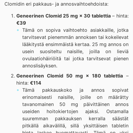
Clomidin eri pakkaus- ja annosvaihtoehdoista:
Geneerinen Clomid 25 mg × 30 tablettia
– hinta:
€39
Tämä on sopiva vaihtoehto asiakkaille, jotka
tarvitsevat pienemmän annoksen tai kokeilevat
lääkitystä ensimmäistä kertaa. 25 mg annos on
usein suositeltu naisille, joilla on lieviä
ovulaatiohäiriöitä tai jotka tarvitsevat pienen
annoslisäyksen.
Geneerinen Clomid 50 mg × 180 tablettia
–
hinta:
€114
Tämä pakkauskoko ja annos sopivat
erinomaisesti naisille, joille on määrätty
tavanomainen 50 mg päivittäinen annos
useiden hoitokiertojen ajaksi. Ostamalla
suuremman pakkauksen kerralla säästät
pitkällä aikavälillä, sillä yksittäisen tabletin
hinta laskee huomattavasti. Tämä on yksi