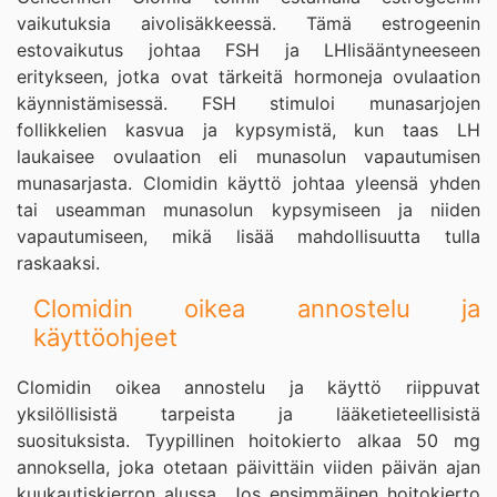
vaikutuksia aivolisäkkeessä. Tämä estrogeenin
estovaikutus johtaa FSH ja LHlisääntyneeseen
eritykseen, jotka ovat tärkeitä hormoneja ovulaation
käynnistämisessä. FSH stimuloi munasarjojen
follikkelien kasvua ja kypsymistä, kun taas LH
laukaisee ovulaation eli munasolun vapautumisen
munasarjasta. Clomidin käyttö johtaa yleensä yhden
tai useamman munasolun kypsymiseen ja niiden
vapautumiseen, mikä lisää mahdollisuutta tulla
raskaaksi.
Clomidin oikea annostelu ja
käyttöohjeet
Clomidin oikea annostelu ja käyttö riippuvat
yksilöllisistä tarpeista ja lääketieteellisistä
suosituksista. Tyypillinen hoitokierto alkaa 50 mg
annoksella, joka otetaan päivittäin viiden päivän ajan
kuukautiskierron alussa. Jos ensimmäinen hoitokierto