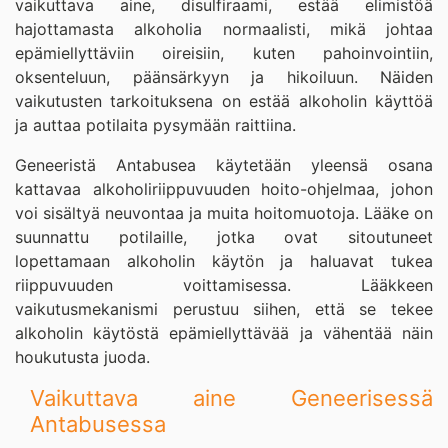
vaikuttava aine, disulfiraami, estää elimistöä
hajottamasta alkoholia normaalisti, mikä johtaa
epämiellyttäviin oireisiin, kuten pahoinvointiin,
oksenteluun, päänsärkyyn ja hikoiluun. Näiden
vaikutusten tarkoituksena on estää alkoholin käyttöä
ja auttaa potilaita pysymään raittiina.
Geneeristä Antabusea käytetään yleensä osana
kattavaa alkoholiriippuvuuden hoito-ohjelmaa, johon
voi sisältyä neuvontaa ja muita hoitomuotoja. Lääke on
suunnattu potilaille, jotka ovat sitoutuneet
lopettamaan alkoholin käytön ja haluavat tukea
riippuvuuden voittamisessa. Lääkkeen
vaikutusmekanismi perustuu siihen, että se tekee
alkoholin käytöstä epämiellyttävää ja vähentää näin
houkutusta juoda.
Vaikuttava aine Geneerisessä
Antabusessa