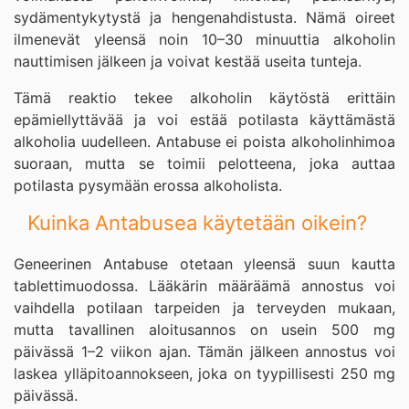
sydämentykytystä ja hengenahdistusta. Nämä oireet
ilmenevät yleensä noin 10–30 minuuttia alkoholin
nauttimisen jälkeen ja voivat kestää useita tunteja.
Tämä reaktio tekee alkoholin käytöstä erittäin
epämiellyttävää ja voi estää potilasta käyttämästä
alkoholia uudelleen. Antabuse ei poista alkoholinhimoa
suoraan, mutta se toimii pelotteena, joka auttaa
potilasta pysymään erossa alkoholista.
Kuinka Antabusea käytetään oikein?
Geneerinen Antabuse otetaan yleensä suun kautta
tablettimuodossa. Lääkärin määräämä annostus voi
vaihdella potilaan tarpeiden ja terveyden mukaan,
mutta tavallinen aloitusannos on usein 500 mg
päivässä 1–2 viikon ajan. Tämän jälkeen annostus voi
laskea ylläpitoannokseen, joka on tyypillisesti 250 mg
päivässä.