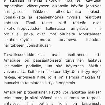
ei suoraan vähennä alkoholinhimoa, sen käyttäjät
raportoivat vähentyneen alkoholin käytön johtuvan
ensisijaisesti lääkkeen aiheuttamasta pelosta
voimakkaita ja epämiellyttäviä fyysisiä reaktioita
kohtaan. Tämä tekee siitä tärkeän osan
alkoholiriippuvuuden hallinnassa erityisesti niille
potilaille, jotka ovat motivoituneita lopettamaan
alkoholinkäytön mutta tarvitsevat lisätukea
hallitakseen juomishaluaan.
Turvallisuustutkimukset ovat osoittaneet, että
Antabuse on pääsääntöisesti turvallinen lääkitys
useimmille potilaille, kun sitä käytetään lääkärin
valvonnassa. Kuitenkin lääkkeen käyttöön liittyy myös
riskejä, erityisesti niille, joilla on aiempia maksan tai
munuaisten toimintaan liittyviä ongelmia.
Antabusen pitkäaikainen käyttö voi vaikuttaa maksan
toimintaan, ja siksi säännöllinen seuranta on tarpeen,
erityisesti niillä potilailla, joilla on taipumusta