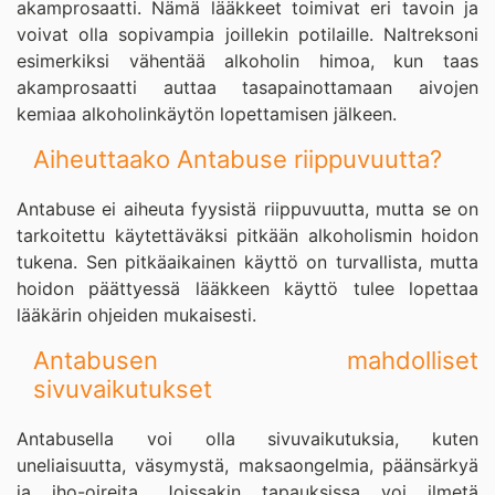
akamprosaatti. Nämä lääkkeet toimivat eri tavoin ja
voivat olla sopivampia joillekin potilaille. Naltreksoni
esimerkiksi vähentää alkoholin himoa, kun taas
akamprosaatti auttaa tasapainottamaan aivojen
kemiaa alkoholinkäytön lopettamisen jälkeen.
Aiheuttaako Antabuse riippuvuutta?
Antabuse ei aiheuta fyysistä riippuvuutta, mutta se on
tarkoitettu käytettäväksi pitkään alkoholismin hoidon
tukena. Sen pitkäaikainen käyttö on turvallista, mutta
hoidon päättyessä lääkkeen käyttö tulee lopettaa
lääkärin ohjeiden mukaisesti.
Antabusen mahdolliset
sivuvaikutukset
Antabusella voi olla sivuvaikutuksia, kuten
uneliaisuutta, väsymystä, maksaongelmia, päänsärkyä
ja iho-oireita. Joissakin tapauksissa voi ilmetä