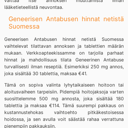
välttää itse annoksen muuttamista ilman
lääketieteellistä neuvontaa.
Geneerisen Antabusen hinnat netistä
Suomessa
Geneerisen Antabusen hinnat netistä Suomessa
vaihtelevat tilattavan annoksen ja tablettien määrän
mukaan. Verkkoapteekissamme on tarjolla parhaat
hinnat ja mahdollisuus tilata Geneerinen Antabuse
turvallisesti ilman reseptiä. Esimerkiksi 250 mg annos,
joka sisältää 30 tablettia, maksaa €41.
Tämä on sopiva valinta lyhytaikaiseen hoitoon tai
aloitusvaiheen tarpeisiin. Pidempiä hoitojaksoja varten
suosittelemme 500 mg annosta, joka sisältää 180
tablettia ja maksaa €114. Tämä suurempi pakkaus on
kustannustehokas vaihtoehto pitkäkestoisessa
hoidossa, ja sen avulla voit säästää rahaa verrattuna
pienempiin pakkauksiin.