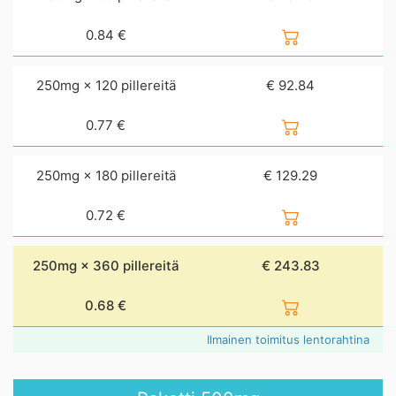
0.84
€
250mg × 120 pillereitä
€ 92.84
0.77
€
250mg × 180 pillereitä
€ 129.29
0.72
€
250mg × 360 pillereitä
€ 243.83
0.68
€
Ilmainen toimitus lentorahtina