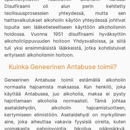
Disulfiraami oli alun perin kehitetty
teollisuusprosessien yhteydessä, mutta sen
haittavaikutukset alkoholin käytön yhteydessä johtivat
lopulta sen lääketieteelliseen käyttöön alkoholismin
hoidossa. Vuonna 1951 disulfiraami hyväksyttiin
alkoholiriippuvuuden hoitoon Yhdysvalloissa, ja siitä
tuli yksi ensimmäisistä lääkkeistä, jotka kohdistuivat
erityisesti alkoholismin hoitoon.
Kuinka Geneerinen Antabuse toimii?
Geneerinen Antabuse toimii estämällä alkoholin
normaalia hajoamista maksassa. Kun henkilö, joka
käyttää Antabusea, juo alkoholia, maksa ei pysty
hajottamaan alkoholia normaalisti. Tämä johtaa
asetaldehydin, alkoholin hajoamistuotteen,
kertymiseen elimistöön. Asetaldehydi on myrkyllinen
aine, joka aiheuttaa vakavia fyysisiä oireita, kuten
voimakasta pahoinvointia, hikoilua, päänsärkyä,