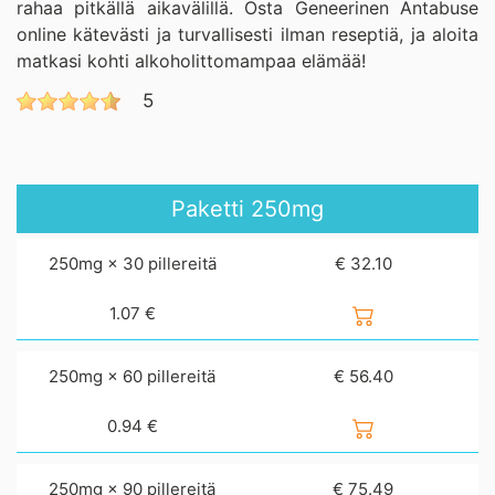
rahaa pitkällä aikavälillä. Osta Geneerinen Antabuse
online kätevästi ja turvallisesti ilman reseptiä, ja aloita
matkasi kohti alkoholittomampaa elämää!
5
Paketti
250mg
250mg × 30 pillereitä
€ 32.10
1.07
€
250mg × 60 pillereitä
€ 56.40
0.94
€
250mg × 90 pillereitä
€ 75.49