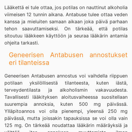
Lääkettä ei tule ottaa, jos potilas on nauttinut alkoholia
viimeisen 12 tunnin aikana. Antabuse tulee ottaa veden
kanssa ja mieluiten samaan aikaan joka päivä parhaan
tehon saavuttamiseksi. On tärkeää, että potilas
sitoutuu lääkkeen käyttöön ja seuraa lääkärin antamia
ohjeita tarkasti.
Geneerisen Antabusen annostukset
eri tilanteissa
Geneerisen Antabusen annostus voi vaihdella riippuen
potilaan yksilöllisestä tilanteesta, kuten iästä,
terveydentilasta ja alkoholismin vakavuudesta.
Tavallisesti lääkityksen aloitusvaiheessa suositellaan
suurempia annoksia, kuten 500 mg päivässä.
Ylläpitoannos voi olla pienempi, yleensä 250 mg
päivässä, mutta joissakin tapauksissa se voi olla vain
125 mg. On tärkeää noudattaa lääkärin määräyksiä ja