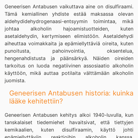
Geneerisen Antabusen vaikuttava aine on disulfiraami.
Tämä kemiallinen yhdiste estää maksassa olevan
aldehydidehydrogenaasi-entsyymin toimintaa, mikä
johtaa alkoholin hajoamistuotteiden, kuten
asetaldehydin, kertymiseen elimistöön. Asetaldehydi
aiheuttaa voimakkaita ja epämiellyttäviä oireita, kuten
punoitusta, pahoinvointia, oksentelua,
hengenahdistusta ja päänsärkyä. Näiden oireiden
tarkoitus on luoda negatiivinen assosiaatio alkoholin
käyttöön, mikä auttaa potilaita välttämään alkoholin
juomista.
Geneerisen Antabusen historia: kuinka
lääke kehitettiin?
Geneerisen Antabusen kehitys alkoi 1940-luvulla, kun
tanskalaiset tiedemiehet havaitsivat, että tiettyjen
kemikaalien, kuten disulfiraamin, käyttö johti
epämiellyttäviin reaktioihin alkoholin kanssa.