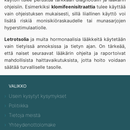
ohjeisiin. Esimerkiksi
klomifeenisitraattia
tulee käyttää
vain ohjeistuksen mukaisesti, sillä liiallinen käyttö voi
lisätä riskiä monisikiöraskaudelle tai munasarjojen
hyperstimulaatiolle.
Letrotsolia
ja muita hormonaalisia lääkkeitä käytetään
vain tietyissä annoksissa ja tietyn ajan. On tärkeää,
että naiset seuraavat lääkärin ohjeita ja raportoivat
mahdollisista haittavaikutuksista, jotta hoito voidaan
säätää turvalliselle tasolle.
VALIKKO
Usein kysytyt kysymykset
Politiikka
Tietoja meistä
Yhteydenottolomake