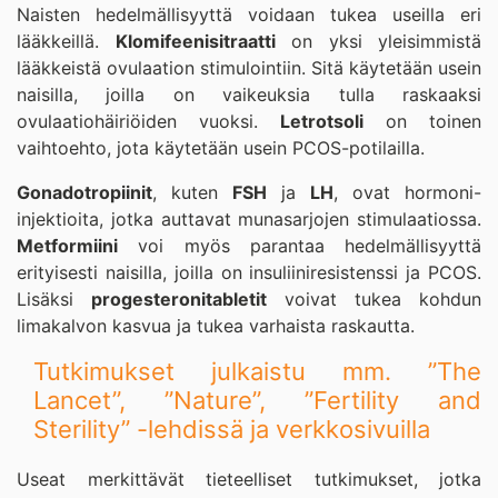
Naisten hedelmällisyyttä voidaan tukea useilla eri
lääkkeillä.
Klomifeenisitraatti
on yksi yleisimmistä
lääkkeistä ovulaation stimulointiin. Sitä käytetään usein
naisilla, joilla on vaikeuksia tulla raskaaksi
ovulaatiohäiriöiden vuoksi.
Letrotsoli
on toinen
vaihtoehto, jota käytetään usein PCOS-potilailla.
Gonadotropiinit
, kuten
FSH
ja
LH
, ovat hormoni-
injektioita, jotka auttavat munasarjojen stimulaatiossa.
Metformiini
voi myös parantaa hedelmällisyyttä
erityisesti naisilla, joilla on insuliiniresistenssi ja PCOS.
Lisäksi
progesteronitabletit
voivat tukea kohdun
limakalvon kasvua ja tukea varhaista raskautta.
Tutkimukset julkaistu mm. ”The
Lancet”, ”Nature”, ”Fertility and
Sterility” -lehdissä ja verkkosivuilla
Useat merkittävät tieteelliset tutkimukset, jotka