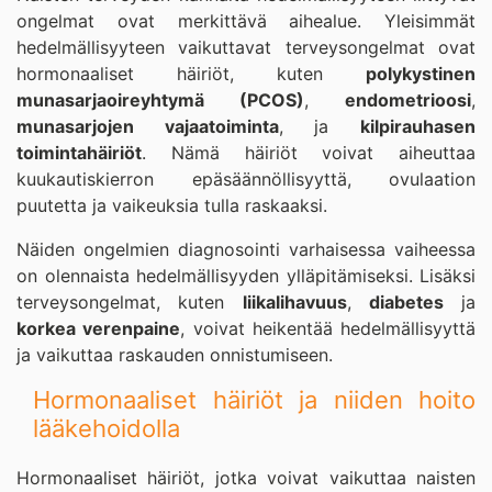
ongelmat ovat merkittävä aihealue. Yleisimmät
hedelmällisyyteen vaikuttavat terveysongelmat ovat
hormonaaliset häiriöt, kuten
polykystinen
munasarjaoireyhtymä (PCOS)
,
endometrioosi
,
munasarjojen vajaatoiminta
, ja
kilpirauhasen
toimintahäiriöt
. Nämä häiriöt voivat aiheuttaa
kuukautiskierron epäsäännöllisyyttä, ovulaation
puutetta ja vaikeuksia tulla raskaaksi.
Näiden ongelmien diagnosointi varhaisessa vaiheessa
on olennaista hedelmällisyyden ylläpitämiseksi. Lisäksi
terveysongelmat, kuten
liikalihavuus
,
diabetes
ja
korkea verenpaine
, voivat heikentää hedelmällisyyttä
ja vaikuttaa raskauden onnistumiseen.
Hormonaaliset häiriöt ja niiden hoito
lääkehoidolla
Hormonaaliset häiriöt, jotka voivat vaikuttaa naisten