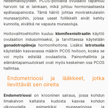
hedelmällisyyteen. PCOS-potilailla ovulaatio tapahtuu
harvoin tai ei lainkaan, mikä johtuu hormonaalisesta
epätasapainosta. Tämä häiriö johtaa monirakkulaisiin
munasarjoihin, joissa useat follikkelit eivät kehity
kunnolla, eivätkä ne vapauta munasoluja.
Hoitovaihtoehtoihin kuuluu
klomifeenisitraatin
käyttö
ovulaation indusoimiseksi, ja tarvittaessa käytetään
gonadotropiineja
hormonihoitona. Lisäksi
letrotsolia
käytetään kasvavassa määrin PCOS hoitoon, koska se
voi myös edistää ovulaatiota. Painonhallinta ja
elämäntapamuutokset ovat myös keskeinen osa PCOS
hallintaa.
Endometrioosi ja lääkkeet, jotka
lievittävät sen oireita
Endometrioosi
on krooninen sairaus, jossa kohdun
limakalvon kaltaista kudosta kasvaa kohdun
ulkopuolella, esimerkiksi munasarjoissa ja