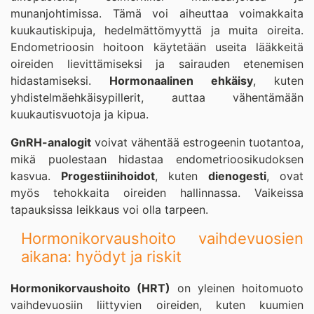
munanjohtimissa. Tämä voi aiheuttaa voimakkaita
kuukautiskipuja, hedelmättömyyttä ja muita oireita.
Endometrioosin hoitoon käytetään useita lääkkeitä
oireiden lievittämiseksi ja sairauden etenemisen
hidastamiseksi.
Hormonaalinen ehkäisy
, kuten
yhdistelmäehkäisypillerit, auttaa vähentämään
kuukautisvuotoja ja kipua.
GnRH-analogit
voivat vähentää estrogeenin tuotantoa,
mikä puolestaan hidastaa endometrioosikudoksen
kasvua.
Progestiinihoidot
, kuten
dienogesti
, ovat
myös tehokkaita oireiden hallinnassa. Vaikeissa
tapauksissa leikkaus voi olla tarpeen.
Hormonikorvaushoito vaihdevuosien
aikana: hyödyt ja riskit
Hormonikorvaushoito (HRT)
on yleinen hoitomuoto
vaihdevuosiin liittyvien oireiden, kuten kuumien