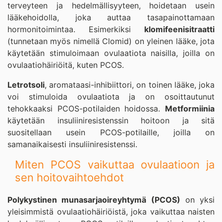
terveyteen ja hedelmällisyyteen, hoidetaan usein
lääkehoidolla, joka auttaa tasapainottamaan
hormonitoimintaa. Esimerkiksi
klomifeenisitraatti
(tunnetaan myös nimellä Clomid) on yleinen lääke, jota
käytetään stimuloimaan ovulaatiota naisilla, joilla on
ovulaatiohäiriöitä, kuten PCOS.
Letrotsoli
, aromataasi-inhibiittori, on toinen lääke, joka
voi stimuloida ovulaatiota ja on osoittautunut
tehokkaaksi PCOS-potilaiden hoidossa.
Metformiinia
käytetään insuliiniresistenssin hoitoon ja sitä
suositellaan usein PCOS-potilaille, joilla on
samanaikaisesti insuliiniresistenssi.
Miten PCOS vaikuttaa ovulaatioon ja
sen hoitovaihtoehdot
Polykystinen munasarjaoireyhtymä (PCOS)
on yksi
yleisimmistä ovulaatiohäiriöistä, joka vaikuttaa naisten