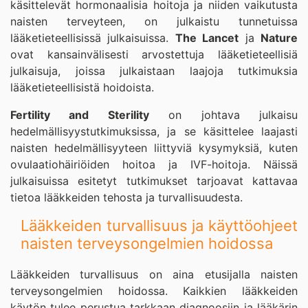
käsittelevät hormonaalisia hoitoja ja niiden vaikutusta
naisten terveyteen, on julkaistu tunnetuissa
lääketieteellisissä julkaisuissa.
The Lancet
ja
Nature
ovat kansainvälisesti arvostettuja lääketieteellisiä
julkaisuja, joissa julkaistaan laajoja tutkimuksia
lääketieteellisistä hoidoista.
Fertility and Sterility
on johtava julkaisu
hedelmällisyystutkimuksissa, ja se käsittelee laajasti
naisten hedelmällisyyteen liittyviä kysymyksiä, kuten
ovulaatiohäiriöiden hoitoa ja IVF-hoitoja. Näissä
julkaisuissa esitetyt tutkimukset tarjoavat kattavaa
tietoa lääkkeiden tehosta ja turvallisuudesta.
Lääkkeiden turvallisuus ja käyttöohjeet
naisten terveysongelmien hoidossa
Lääkkeiden turvallisuus on aina etusijalla naisten
terveysongelmien hoidossa. Kaikkien lääkkeiden
käytön tulee perustua tarkkaan diagnoosiin ja lääkärin