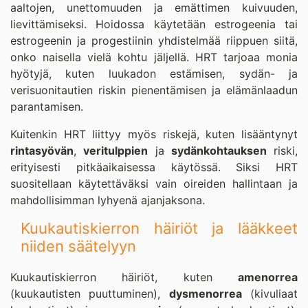
aaltojen, unettomuuden ja emättimen kuivuuden,
lievittämiseksi. Hoidossa käytetään estrogeenia tai
estrogeenin ja progestiinin yhdistelmää riippuen siitä,
onko naisella vielä kohtu jäljellä. HRT tarjoaa monia
hyötyjä, kuten luukadon estämisen, sydän- ja
verisuonitautien riskin pienentämisen ja elämänlaadun
parantamisen.
Kuitenkin HRT liittyy myös riskejä, kuten lisääntynyt
rintasyövän
,
veritulppien
ja
sydänkohtauksen
riski,
erityisesti pitkäaikaisessa käytössä. Siksi HRT
suositellaan käytettäväksi vain oireiden hallintaan ja
mahdollisimman lyhyenä ajanjaksona.
Kuukautiskierron häiriöt ja lääkkeet
niiden säätelyyn
Kuukautiskierron häiriöt, kuten
amenorrea
(kuukautisten puuttuminen),
dysmenorrea
(kivuliaat