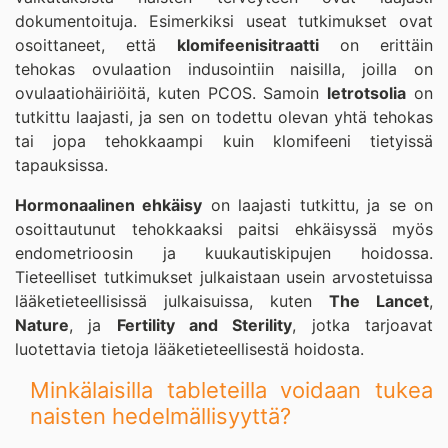
dokumentoituja. Esimerkiksi useat tutkimukset ovat
osoittaneet, että
klomifeenisitraatti
on erittäin
tehokas ovulaation indusointiin naisilla, joilla on
ovulaatiohäiriöitä, kuten PCOS. Samoin
letrotsolia
on
tutkittu laajasti, ja sen on todettu olevan yhtä tehokas
tai jopa tehokkaampi kuin klomifeeni tietyissä
tapauksissa.
Hormonaalinen ehkäisy
on laajasti tutkittu, ja se on
osoittautunut tehokkaaksi paitsi ehkäisyssä myös
endometrioosin ja kuukautiskipujen hoidossa.
Tieteelliset tutkimukset julkaistaan usein arvostetuissa
lääketieteellisissä julkaisuissa, kuten
The Lancet
,
Nature
, ja
Fertility and Sterility
, jotka tarjoavat
luotettavia tietoja lääketieteellisestä hoidosta.
Minkälaisilla tableteilla voidaan tukea
naisten hedelmällisyyttä?