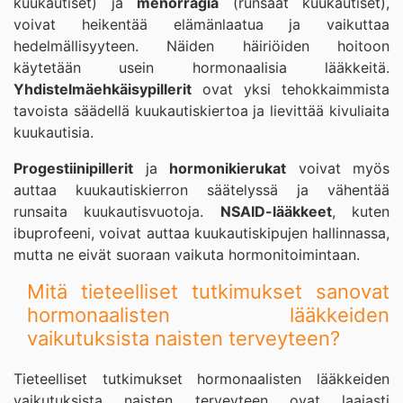
kuukautiset) ja
menorragia
(runsaat kuukautiset),
voivat heikentää elämänlaatua ja vaikuttaa
hedelmällisyyteen. Näiden häiriöiden hoitoon
käytetään usein hormonaalisia lääkkeitä.
Yhdistelmäehkäisypillerit
ovat yksi tehokkaimmista
tavoista säädellä kuukautiskiertoa ja lievittää kivuliaita
kuukautisia.
Progestiinipillerit
ja
hormonikierukat
voivat myös
auttaa kuukautiskierron säätelyssä ja vähentää
runsaita kuukautisvuotoja.
NSAID-lääkkeet
, kuten
ibuprofeeni, voivat auttaa kuukautiskipujen hallinnassa,
mutta ne eivät suoraan vaikuta hormonitoimintaan.
Mitä tieteelliset tutkimukset sanovat
hormonaalisten lääkkeiden
vaikutuksista naisten terveyteen?
Tieteelliset tutkimukset hormonaalisten lääkkeiden
vaikutuksista naisten terveyteen ovat laajasti